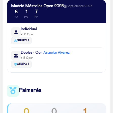
Madrid Móstoles Open 2025
Septiembre 2025
8
1
7
PJ
PG
PP
Individual
+50 Open
GRUPO 1
Dobles · Con
Asuncion Alvarez
+18 Open
GRUPO 1
Palmarés
0
0
1