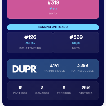
#319
44 pts
MIXTO
RANKING UNIFICADO
#126
#369
340 pts
146 pts
DOBLE FEMENINO
MIXTO
3.141
3.299
RATING SINGLE
RATING DOUBLE
12
3
9
25%
PARTIDOS
GANADOS
PERDIDOS
VICTORIA