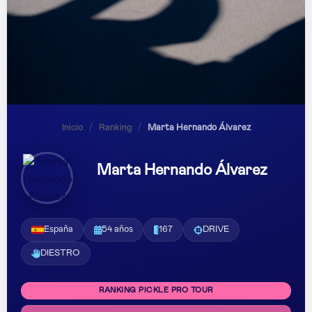
Inicio
/
Ranking
/
Marta Hernando Álvarez
Marta Hernando Álvarez
España
54 años
167
DRIVE
DIESTRO
RANKING PICKLE PRO TOUR