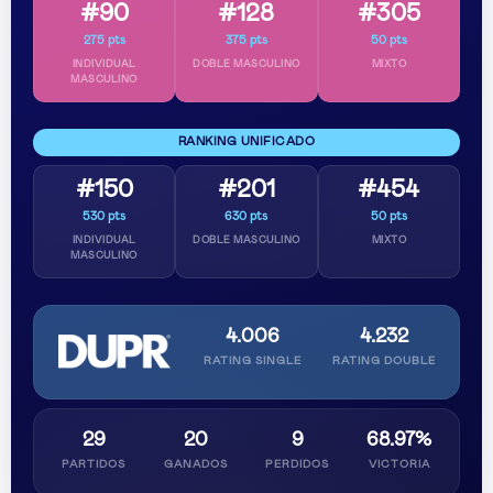
#90
#128
#305
275 pts
375 pts
50 pts
INDIVIDUAL
DOBLE MASCULINO
MIXTO
MASCULINO
RANKING UNIFICADO
#150
#201
#454
530 pts
630 pts
50 pts
INDIVIDUAL
DOBLE MASCULINO
MIXTO
MASCULINO
4.006
4.232
RATING SINGLE
RATING DOUBLE
29
20
9
68.97%
PARTIDOS
GANADOS
PERDIDOS
VICTORIA