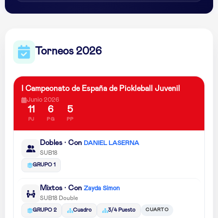
Torneos 2026
I Campeonato de España de Pickleball Juvenil
Junio 2026
11
6
5
PJ
PG
PP
Dobles · Con
DANIEL LASERNA
SUB18
GRUPO 1
Mixtos · Con
Zayda Simon
SUB18 Double
CUARTO
GRUPO 2
Cuadro
3/4 Puesto