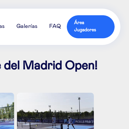
Área
as
Galerías
FAQ
Jugadores
de del Madrid Open!