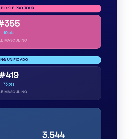
 PICKLE PRO TOUR
#355
10 pts
LE MASCULINO
ING UNIFICADO
#419
73 pts
LE MASCULINO
3.544