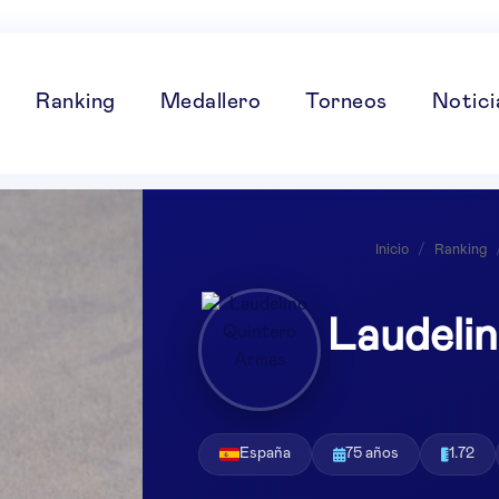
Ranking
Medallero
Torneos
Notici
Inicio
/
Ranking
Laudeli
España
75 años
1.72