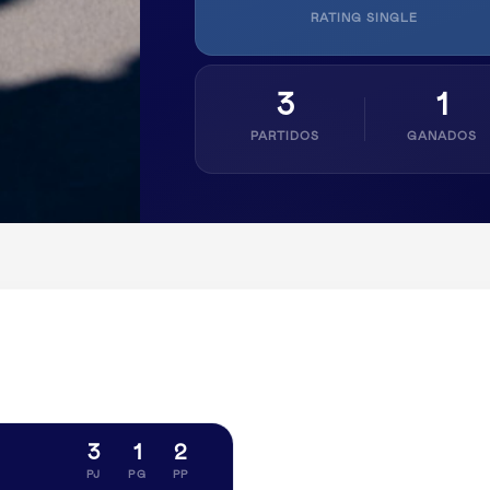
RATING SINGLE
3
1
PARTIDOS
GANADOS
3
1
2
PJ
PG
PP