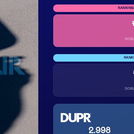
RANKING
DOB
RANK
DOB
2.998