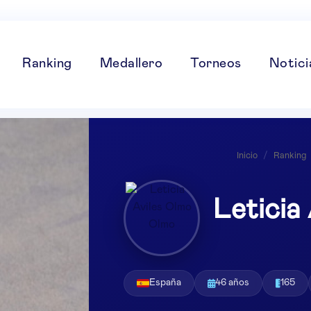
Ranking
Medallero
Torneos
Notici
Inicio
/
Ranking
Leticia
España
46 años
165