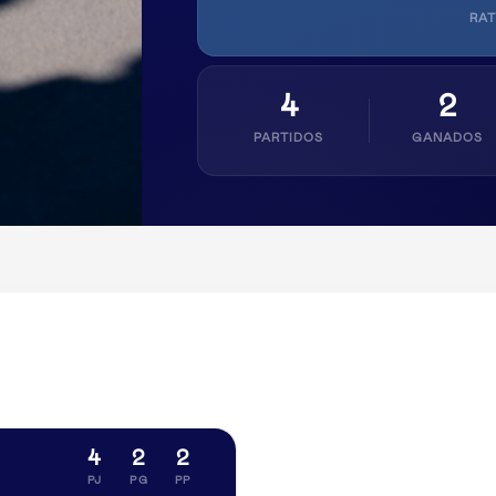
RAT
4
2
PARTIDOS
GANADOS
4
2
2
PJ
PG
PP