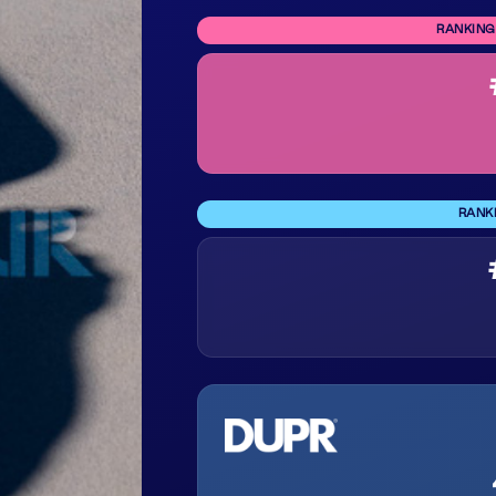
RANKING
RANK