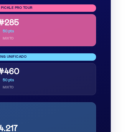
 PICKLE PRO TOUR
#285
50 pts
MIXTO
ING UNIFICADO
#460
50 pts
MIXTO
4.217