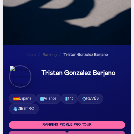
Inicio
/
Ranking
/
Tristan Gonzalez Berjano
Tristan Gonzalez Berjano
España
47 años
173
REVÉS
DIESTRO
RANKING PICKLE PRO TOUR