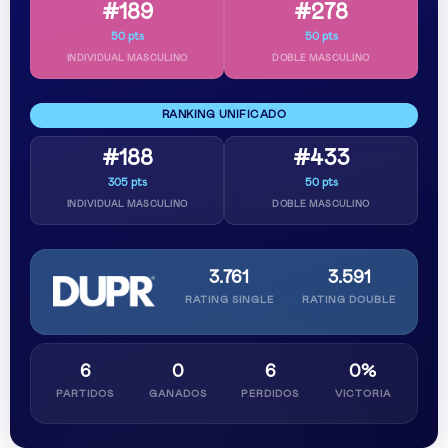
#189
#278
50 pts
50 pts
INDIVIDUAL MASCULINO
DOBLE MASCULINO
RANKING UNIFICADO
#188
#433
305 pts
50 pts
INDIVIDUAL MASCULINO
DOBLE MASCULINO
3.761
3.591
RATING SINGLE
RATING DOUBLE
6
0
6
0%
PARTIDOS
GANADOS
PERDIDOS
VICTORIA