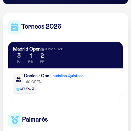
Torneos 2026
Madrid Open
Junio 2026
3
1
2
PJ
PG
PP
Dobles · Con
Laudelino Quintero
+60 OPEN
GRUPO 3
Palmarés