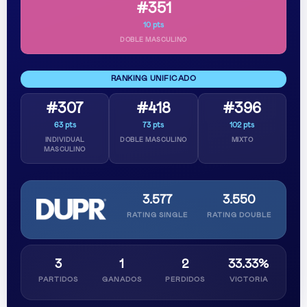
#351
10 pts
DOBLE MASCULINO
RANKING UNIFICADO
#307
#418
#396
63 pts
73 pts
102 pts
INDIVIDUAL
DOBLE MASCULINO
MIXTO
MASCULINO
3.577
3.550
RATING SINGLE
RATING DOUBLE
3
1
2
33.33%
PARTIDOS
GANADOS
PERDIDOS
VICTORIA