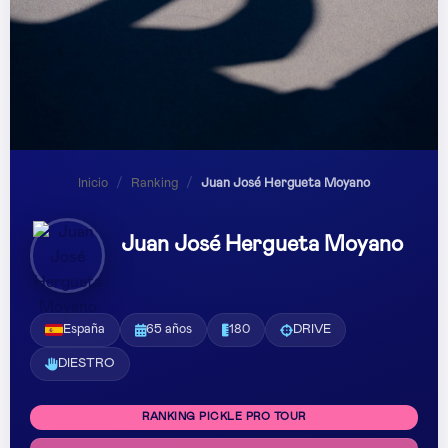
Inicio
/
Ranking
/
Juan José Hergueta Moyano
Juan José Hergueta Moyano
España
65 años
180
DRIVE
DIESTRO
RANKING PICKLE PRO TOUR